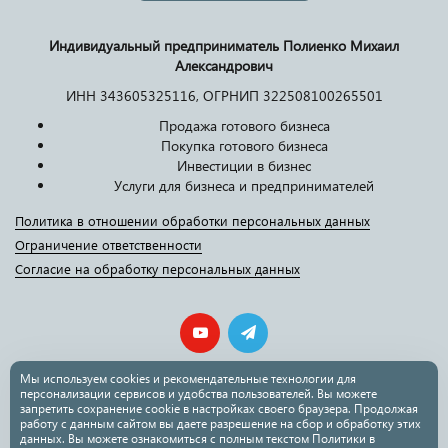
Индивидуальный предприниматель Полиенко Михаил
Александрович
ИНН 343605325116, ОГРНИП 322508100265501
Продажа готового бизнеса
Покупка готового бизнеса
Инвестиции в бизнес
Услуги для бизнеса и предпринимателей
Политика в отношении обработки персональных данных
Ограничение ответственности
Согласие на обработку персональных данных
Мы используем cookies и рекомендательные технологии для
персонализации сервисов и удобства пользователей. Вы можете
mail@polienko.ru
запретить сохранение cookie в настройках своего браузера. Продолжая
работу с данным сайтом вы даете разрешение на сбор и обработку этих
данных. Вы можете ознакомиться с полным текстом Политики в