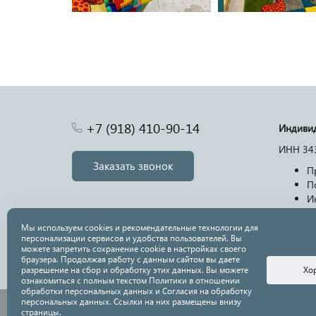
+7 (918) 410-90-14
Индивид
ИНН 34
Заказать звонок
П
П
И
У
Мы используем cookies и рекомендательные технологии для
Политик
персонализации сервисов и удобства пользователей. Вы
Огранич
можете запретить сохранение cookie в настройках своего
браузера. Продолжая работу с данным сайтом вы даете
Хо
разрешение на сбор и обработку этих данных. Вы можете
ознакомиться с полным текстом Политики в отношении
обработки персональных данных и Согласия на обработку
персональных данных. Ссылки на них размещены внизу
страницы.