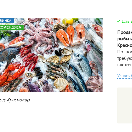
Есть 
Продаю
рыбы 
Красно
Полнос
требую
вложен
Узнать
од: Краснодар