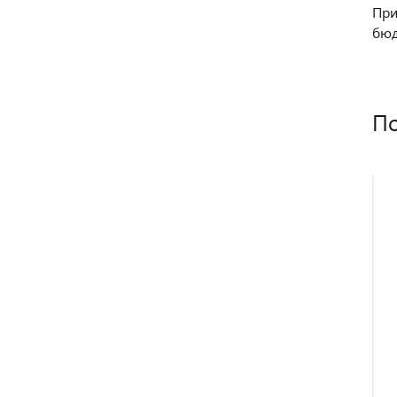
При
бюд
По