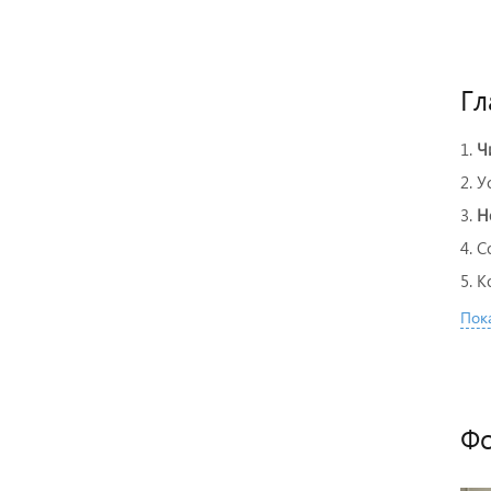
Гл
1.
Ч
2. 
3.
Н
4. 
5. 
Пока
Фо